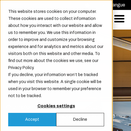
Demander un devis
Choisir la langue
This website stores cookies on your computer.
These cookies are used to collect information
about how you interact with our website and allow
us to remember you. We use this information in
order to improve and customize your browsing
experience and for analytics and metrics about our
visitors both on this website and other media. To
find out more about the cookies we use, see our
Privacy Policy.
If you decline, your information won’t be tracked
Assistance technique
when you visit this website. A single cookie will be
used in your browser to remember your preference
24/7
not to be tracked.
Champion Door fournit une assistance
Cookies settings
technique 24 heures sur 24 dans le monde
Accept
Decline
entier, garantissant des opérations