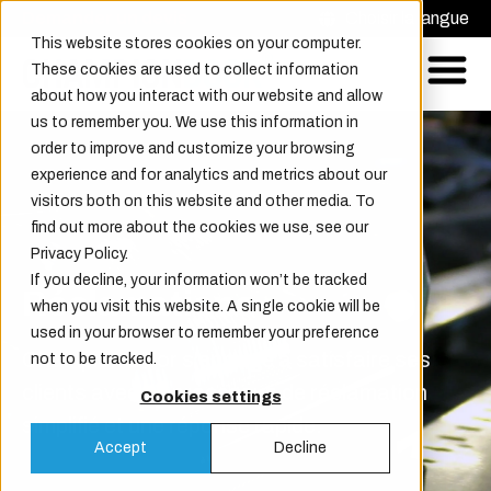
Demander un devis
Choisir la langue
This website stores cookies on your computer.
These cookies are used to collect information
about how you interact with our website and allow
us to remember you. We use this information in
order to improve and customize your browsing
experience and for analytics and metrics about our
visitors both on this website and other media. To
find out more about the cookies we use, see our
Privacy Policy.
If you decline, your information won’t be tracked
Réclamations
when you visit this website. A single cookie will be
used in your browser to remember your preference
Champion Door s'engage à satisfaire ses
not to be tracked.
clients avec un processus de réclamation
Cookies settings
simplifié et une réponse rapide.
Accept
Decline