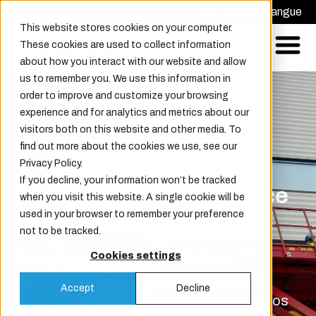
Demander un devis
Choisir la langue
This website stores cookies on your computer.
These cookies are used to collect information
about how you interact with our website and allow
us to remember you. We use this information in
order to improve and customize your browsing
experience and for analytics and metrics about our
visitors both on this website and other media. To
find out more about the cookies we use, see our
Privacy Policy.
If you decline, your information won’t be tracked
Contrats de maintenance
when you visit this website. A single cookie will be
used in your browser to remember your preference
annuelle
not to be tracked.
Champion door propose 3 forfaits
Cookies settings
personnalisés de maintenance annuelle.
Accept
Decline
Choissisez l'options la mieux adaptée à vos