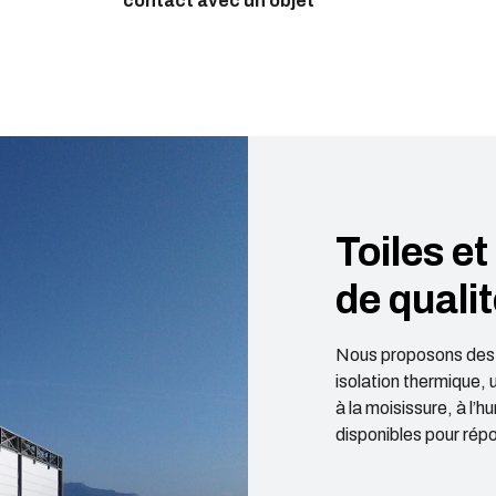
contact avec un objet
Toiles e
de quali
Nous proposons des t
isolation thermique, 
à la moisissure, à l’h
disponibles pour rép