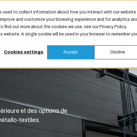
 used to collect information about how you interact with our website
o improve and customize your browsing experience and for analytics an
Produits
Services
Maintenance
Entreprise
To find out more about the cookies we use, see our Privacy Policy.
is website. A single cookie will be used in your browser to remember yo
Cookies settings
Accept
Decline
érieure et des options de
tallo-textiles.