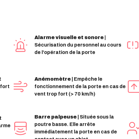
Alarme visuelle et sonore
|
Sécurisation du personnel au cours
de l'opération de la porte
t
Anémomètre |
Empêche le
 fort
fonctionnement de la porte en cas de
vent trop fort (> 70 km/h)
Barre palpeuse |
Située sous la
t
poutre basse. Elle arrête
arme
immédiatement la porte en cas de