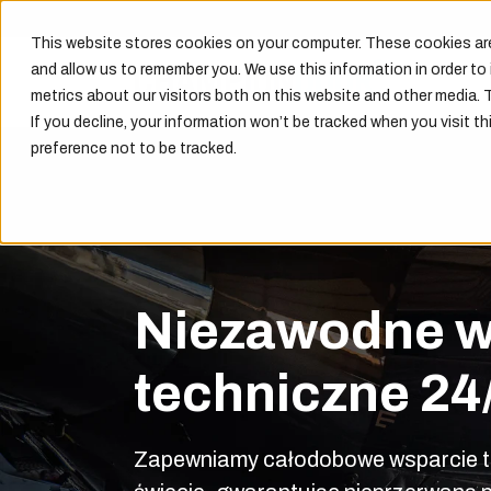
This website stores cookies on your computer. These cookies are
and allow us to remember you. We use this information in order t
metrics about our visitors both on this website and other media. 
If you decline, your information won’t be tracked when you visit th
preference not to be tracked.
Niezawodne w
techniczne 24
Zapewniamy całodobowe wsparcie t