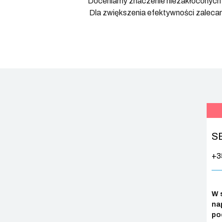
Doceniamy znaczenie niezakłóconych o
Dla zwiększenia efektywności zaleca
S
+3
W 
na
po