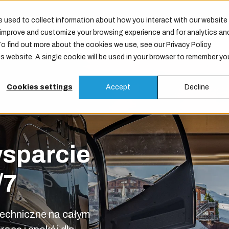
 used to collect information about how you interact with our website
o improve and customize your browsing experience and for analytics an
Produkty
Usługi
Konserwacja
Firma
To find out more about the cookies we use, see our Privacy Policy.
is website. A single cookie will be used in your browser to remember yo
Cookies settings
Accept
Decline
sparcie
/7
echniczne na całym