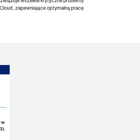
związuje wszelkie krytyczne problemy.
 Cloud, zapewniające optymalną pracę
y w
3).