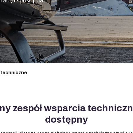
racę i spokój dla
 techniczne
y zespół wsparcia techniczn
dostępny