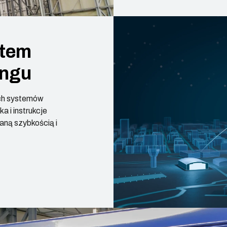
stem
ingu
ych systemów
a i instrukcje
aną szybkością i