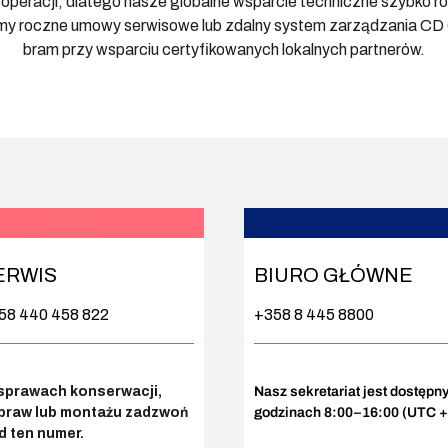
peracji, dlatego nasze globalne wsparcie techniczne szybko ro
my roczne umowy serwisowe lub zdalny system zarządzania CD
bram przy wsparciu certyfikowanych lokalnych partnerów.
ERWIS
BIURO GŁÓWNE
58 440 458 822
+358 8 445 8800
sprawach konserwacji,
Nasz sekretariat jest dostępn
praw lub montażu zadzwoń
godzinach 8:00–16:00 (UTC +
d ten numer.