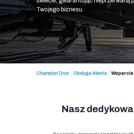
świecie, gwarantując nieprzerwaną p
Twojego biznesu.
Champion Door
Obsluga-klienta
Wsparcie
Nasz dedykowan