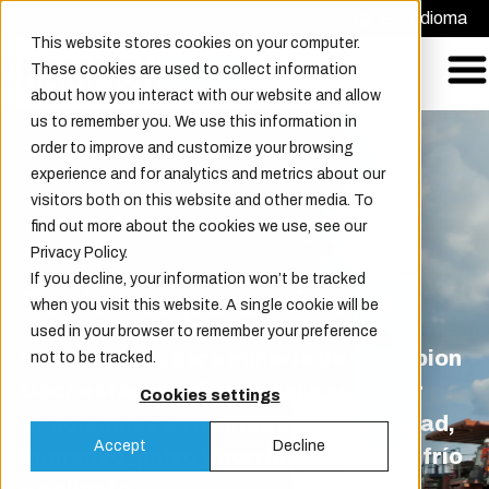
Solicitar una Oferta
Elija idioma
This website stores cookies on your computer.
These cookies are used to collect information
about how you interact with our website and allow
us to remember you. We use this information in
order to improve and customize your browsing
experience and for analytics and metrics about our
visitors both on this website and other media. To
find out more about the cookies we use, see our
Privacy Policy.
If you decline, your information won’t be tracked
Portones para minería
when you visit this website. A single cookie will be
used in your browser to remember your preference
Los portones para minería de Champion
not to be tracked.
Door están diseñados para soportar
Cookies settings
condiciones extremas como suciedad,
Accept
Decline
humedad, polvo y corrientes de aire frío