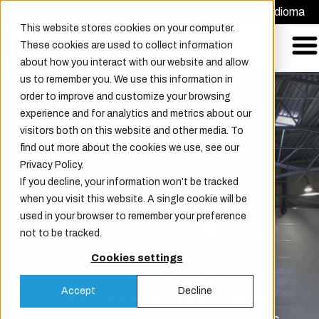
Solicitar una Oferta
Elija idioma
This website stores cookies on your computer.
These cookies are used to collect information
about how you interact with our website and allow
us to remember you. We use this information in
order to improve and customize your browsing
experience and for analytics and metrics about our
visitors both on this website and other media. To
find out more about the cookies we use, see our
Privacy Policy.
If you decline, your information won’t be tracked
Características
when you visit this website. A single cookie will be
used in your browser to remember your preference
Nuestros portones son los primeros del
not to be tracked.
mundo con funciones inteligentes,
Cookies settings
disponibles en cualquier tamaño y
Accept
Decline
configurados según las necesidades del