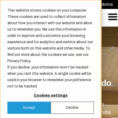
Solicitar una Oferta
Elija idioma
This website stores cookies on your computer.
These cookies are used to collect information
about how you interact with our website and allow
us to remember you. We use this information in
order to improve and customize your browsing
experience and for analytics and metrics about our
visitors both on this website and other media. To
find out more about the cookies we use, see our
Privacy Policy.
If you decline, your information won’t be tracked
La elección de los
when you visit this website. A single cookie will be
used in your browser to remember your preference
expertos en todo el mundo
not to be tracked.
Champion Door es un referente global en
Cookies settings
sistemas de portones industriales de gran
Accept
Decline
tamaño, diseñando y fabricando en Finlandia