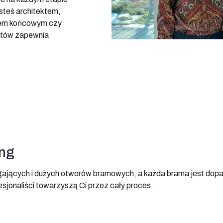
esteś architektem,
iem końcowym czy
istów zapewnia
ing
gających i dużych otworów bramowych, a każda brama jest do
sjonaliści towarzyszą Ci przez cały proces.