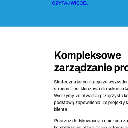
CZYTAJ WIĘCEJ
Kompleksowe
zarządzanie pr
Skuteczna komunikacja ze wszystki
stronami jest kluczowa dla sukcesu 
Wierzymy, że otwarta i przejrzysta k
podstawą zapewnienia, że projekty s
klienta.
Poprzez dedykowanego opiekuna z
kompleksowe aktualizacje i informac