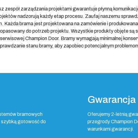
 zespół zarządzania projektami gwarantuje płynną komunikację 
projektów nadzorują każdy etap procesu. Zaufaj naszemu sprawd
. Każda brama jest projektowana na zamówienie i produkowana w
dopasowany do potrzeb projektu. Wszystkie produkty objęte są s
serwisowej Champion Door. Bramy wymagają minimalnej konserwa
prawdzanie stanu bramy, aby zapobiec potencjalnym problemo
Gwarancja
ystemów bramowych
Oferujemy 2-letnią gwa
ąc szybką gotowość do
przegrody Champion Do
warunkami gwarancji.