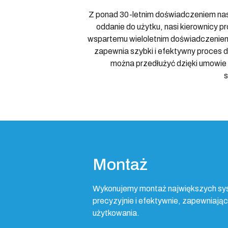
Z ponad 30-letnim doświadczeniem nasz
oddanie do użytku, nasi kierownicy 
wspartemu wieloletnim doświadczeniem
zapewnia szybki i efektywny proces 
można przedłużyć dzięki umowie 
s
Montaż
Wykonujemy montaż największych s
precyzyjnie i efektywnie, zapewniaj
użytkowania.