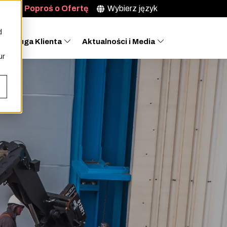
Poproś o Ofertę
Wybierz język
d
Obsługa Klienta
Aktualności i Media
ur