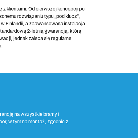
z klientami. Od pierwszej koncepcji po
zonemu rozwiązaniu typu „pod klucz”,
 Finlandii, a zaawansowana instalacja
tandardową 2-letnią gwarancją, którą
cji, jednak zaleca się regularne
m.
rancję na wszystkie bramy i
or, w tym na montaż, zgodnie z