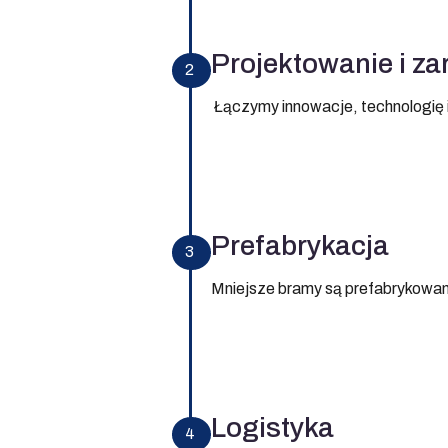
Projektowanie i z
2
Łączymy innowacje, technologię i
Prefabrykacja
3
Mniejsze bramy są prefabrykowan
Logistyka
4