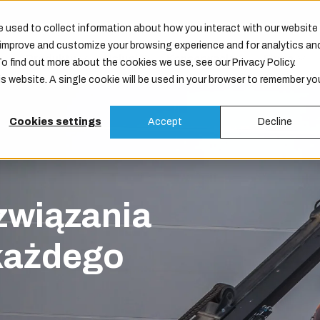
 used to collect information about how you interact with our website
o improve and customize your browsing experience and for analytics an
Produkty
Usługi
Konserwacja
Firma
To find out more about the cookies we use, see our Privacy Policy.
is website. A single cookie will be used in your browser to remember yo
Cookies settings
Accept
Decline
związania
każdego