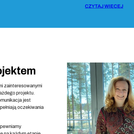
CZYTAJ WIĘCEJ
ojektem
mi zainteresowanymi
każdego projektu.
omunikacja jest
pełniają oczekiwania
apewniamy
je na każdym etapie