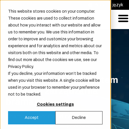
Poproś o Ofertę
Wybierz język
This website stores cookies on your computer.
These cookies are used to collect information
about how you interact with our website and allow
us to remember you. We use this information in
order to improve and customize your browsing
experience and for analytics and metrics about our
visitors both on this website and other media. To
find out more about the cookies we use, see our
Privacy Policy.
If you decline, your information won’t be tracked
CD Cloud – zdalny system
when you visit this website. A single cookie will be
used in your browser to remember your preference
obsługi i zarządzania
not to be tracked.
bramami
Cookies settings
Champion Door Cloud zwiększa
Accept
Decline
niezawodność bram, zapewniając