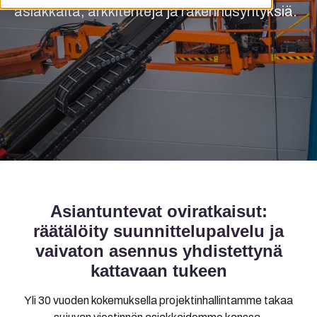
asiakkaita, arkkitehtejä ja rakennusyrityksiä.
Asiantuntevat oviratkaisut:
räätälöity suunnittelupalvelu ja
vaivaton asennus yhdistettynä
kattavaan tukeen
Yli 30 vuoden kokemuksella projektinhallintamme takaa