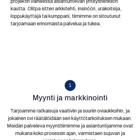
projektin vaiheessa asiantuntevan yhteyshenkilön
kautta. Olitpa sitten arkkitehti, insinööri, urakoitsija,
loppukäyttäjä tai kumppani, tiimimme on sitoutunut
tarjoamaan erinomaista palvelua ja tukea.
1
Myynti ja markkinointi
Tarjoamme ratkaisuja vaativiin ja suuriin oviaukkoihin, ja
jokainen ovi räätälöidään sen käyttötarkoituksen mukaan.
Meidän palveleva myyntitiimimme ja asiantuntijamme ovat
mukana koko prosessin ajan, varmistaen sujuvan ja