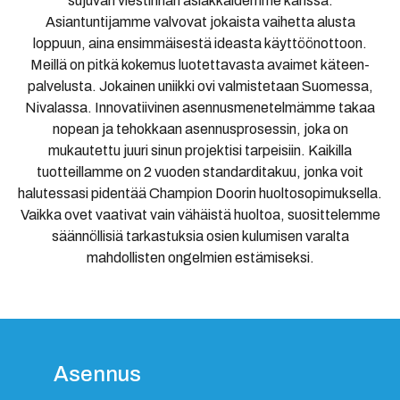
sujuvan viestinnän asiakkaidemme kanssa.
Asiantuntijamme valvovat jokaista vaihetta alusta
loppuun, aina ensimmäisestä ideasta käyttöönottoon.
Meillä on pitkä kokemus luotettavasta avaimet käteen-
palvelusta. Jokainen uniikki ovi valmistetaan Suomessa,
Nivalassa. Innovatiivinen asennusmenetelmämme takaa
nopean ja tehokkaan asennusprosessin, joka on
mukautettu juuri sinun projektisi tarpeisiin. Kaikilla
tuotteillamme on 2 vuoden standarditakuu, jonka voit
halutessasi pidentää Champion Doorin huoltosopimuksella.
Vaikka ovet vaativat vain vähäistä huoltoa, suosittelemme
säännöllisiä tarkastuksia osien kulumisen varalta
mahdollisten ongelmien estämiseksi.
Asennus