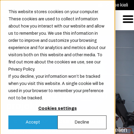
Pyydä tarjous
Valitse kieli
This website stores cookies on your computer.
These cookies are used to collect information
about how you interact with our website and allow
us to remember you. We use this information in
order to improve and customize your browsing
experience and for analytics and metrics about our
visitors both on this website and other media. To
find out more about the cookies we use, see our
Privacy Policy.
If you decline, your information won’t be tracked
Asiantuntevat
when you visit this website. A single cookie will be
used in your browser to remember your preference
oviratkaisut jokaiseen
not to be tracked.
projektiin
Cookies settings
Champion Door tarjoaa kattavaa tukea
Accept
Decline
oviprojekteille ideasta huoltoon asti, palvellen