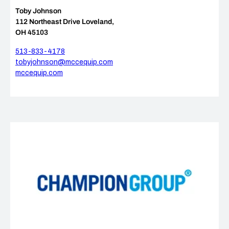
Toby Johnson
112 Northeast Drive Loveland,
OH 45103
513-833-4178
tobyjohnson@mccequip.com
mccequip.com