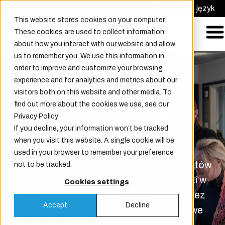
Poproś o Ofertę
Wybierz język
This website stores cookies on your computer.
These cookies are used to collect information
about how you interact with our website and allow
us to remember you. We use this information in
order to improve and customize your browsing
experience and for analytics and metrics about our
visitors both on this website and other media. To
find out more about the cookies we use, see our
Privacy Policy.
If you decline, your information won’t be tracked
Skontaktuj się z nami
when you visit this website. A single cookie will be
used in your browser to remember your preference
Masz pytanie dotyczące naszych produktów
not to be tracked.
lub usług? Jeśli nie znajdziesz odpowiedzi w
Cookies settings
FAQ, skontaktuj się z nami w wybrany przez
Accept
Decline
siebie sposób. Wszystkie dane kontaktowe