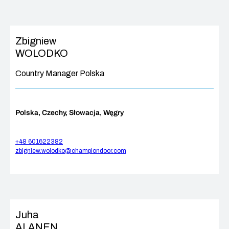
Zbigniew
WOLODKO
Country Manager
Polska
Polska, Czechy, Słowacja, Węgry
+48 601622382
zbigniew.wolodko@championdoor.com
Juha
ALANEN