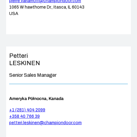
pierre.varlamoff@championdoor.com
1065 W hawthorne Dr., Itasca, IL 60143
USA
Petteri
LESKINEN
Senior Sales Manager
Ameryka Północna, Kanada
+1 (281) 404 2099
+358 40 766 39
petteri.leskinen@championdoor.com