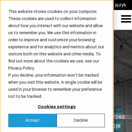
Poproś o Ofertę
Wybierz język
This website stores cookies on your computer.
These cookies are used to collect information
about how you interact with our website and allow
us to remember you. We use this information in
order to improve and customize your browsing
experience and for analytics and metrics about our
visitors both on this website and other media. To
find out more about the cookies we use, see our
Privacy Policy.
If you decline, your information won’t be tracked
Zaangażowanie w
when you visit this website. A single cookie will be
used in your browser to remember your preference
odpowiedzialność
not to be tracked.
Champion Door wzmacnia swoje
Cookies settings
zaangażowanie w odpowiedzialność poprzez
Accept
Decline
działania na rzecz społeczności, innowacje