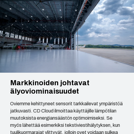
Markkinoiden johtavat
älyoviominaisuudet
Oviemme kehittyneet sensorit tarkkailevat ympäristöä
jatkuvasti. CD Cloud ilmoittaa käyttäjille lämpötilan
muutoksista energiansäästön optimoimiseksi. Se
myös lähettää esimerkiksi tekstiviestihälytyksen, kun
tuulikuormarajat ylittyvät, jolloin ovet voidaan sulkea