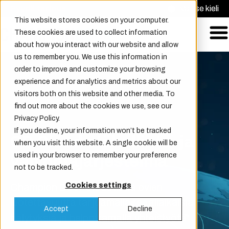
Pyydä tarjous
Valitse kieli
This website stores cookies on your computer.
These cookies are used to collect information
about how you interact with our website and allow
us to remember you. We use this information in
order to improve and customize your browsing
experience and for analytics and metrics about our
visitors both on this website and other media. To
find out more about the cookies we use, see our
Privacy Policy.
If you decline, your information won’t be tracked
CD Cloud etähallinta- ja
when you visit this website. A single cookie will be
used in your browser to remember your preference
valvontajärjestelmä
not to be tracked.
Champion Door Cloud lisää ovien
Cookies settings
luotettavuutta tarjoamalla reaaliaikaisia
Accept
Decline
hälytyksiä ja helpottamalla yhteistyötä