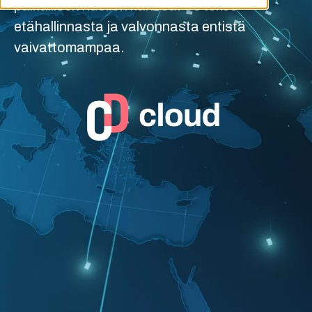
paikallisen huollon kanssa. Se tekee
etähallinnasta ja valvonnasta entistä
vaivattomampaa.