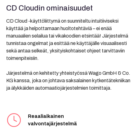
CD Cloudin ominaisuudet
CD Cloud -käyttöliittymä on suunniteltu intuitiiviseksi
käyttää ja helpottamaan huoltotehtäviä – ei enää
manuaalien selailua tai vikakoodien etsintää! Järjestelmä
tunnistaa ongelmat ja esittää ne käyttäjälle visuaalisesti
sekä antaa selkeät, yksityiskohtaiset ohjeet tarvittaviin
toimenpiteisiin.
Järjestelmä on kehitetty yhteistyössä Wago GmbH & Co.
KG kanssa, joka on johtava saksalainen kytkentätekniikan
ja älykkäiden automaatiojärjestelmien toimittaja.
Reaaliaikainen
valvontajärjestelmä