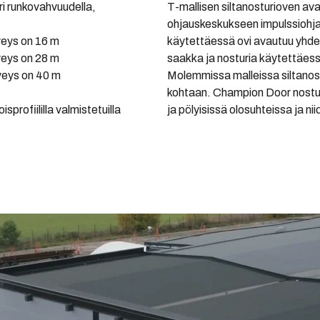
ri runkovahvuudella,
T-mallisen siltanosturioven a
ohjauskeskukseen impulssiohjau
veys on 16 m
käytettäessä ovi avautuu yhdel
veys on 28 m
saakka ja nosturia käytettäess
veys on 40 m
Molemmissa malleissa siltanos
kohtaan. Champion Door nosturi
sprofiililla valmistetuilla
ja pölyisissä olosuhteissa ja ni