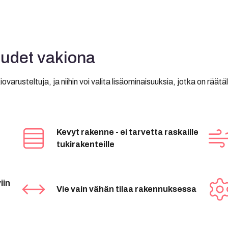
udet vakiona
arusteltuja, ja niihin voi valita lisäominaisuuksia, jotka on räätälö
Kevyt rakenne - ei tarvetta raskaille
tukirakenteille
iin
Vie vain vähän tilaa rakennuksessa