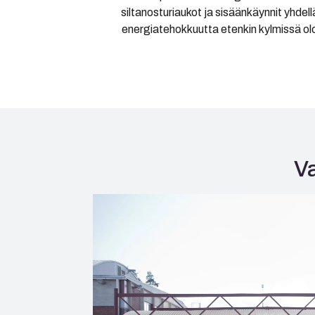
siltanosturiaukot ja sisäänkäynnit yhdel
energiatehokkuutta etenkin kylmissä olo
Va