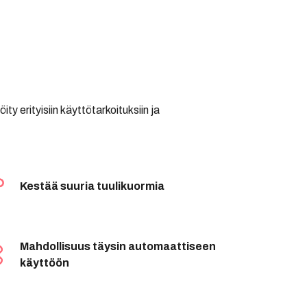
ity erityisiin käyttötarkoituksiin ja
Kestää suuria tuulikuormia
Mahdollisuus täysin automaattiseen
käyttöön