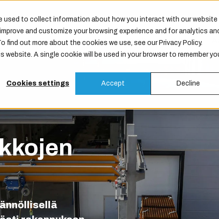
 used to collect information about how you interact with our website
o improve and customize your browsing experience and for analytics an
Tuotteet
Palvelut
Huolto
Yritys
A
To find out more about the cookies we use, see our Privacy Policy.
is website. A single cookie will be used in your browser to remember yo
Cookies settings
Accept
Decline
ukkojen
ännöllisellä