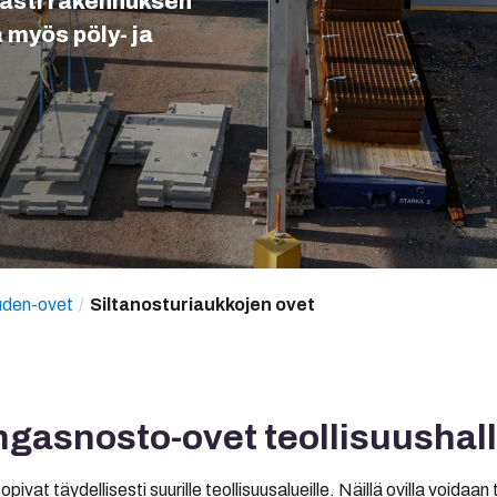
ästi rakennuksen
 myös pöly- ja
uden-ovet
Siltanosturiaukkojen ovet
ngasnosto-ovet teollisuushalle
t täydellisesti suurille teollisuusalueille. Näillä ovilla voidaan 