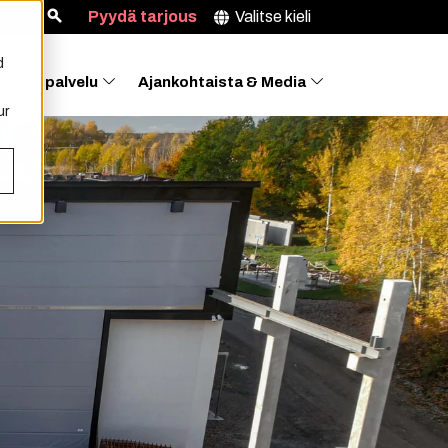
Pyydä tarjous
Valitse kieli
d
siakaspalvelu
Ajankohtaista & Media
ur