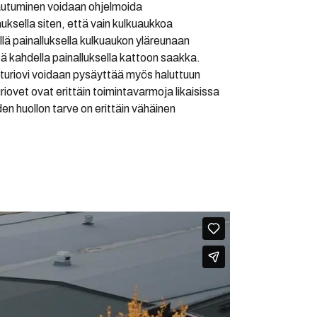
vautuminen voidaan ohjelmoida
ksella siten, että vain kulkuaukkoa
lä painalluksella kulkuaukon yläreunaan
ä kahdella painalluksella kattoon saakka.
turiovi voidaan pysäyttää myös haluttuun
ovet ovat erittäin toimintavarmoja likaisissa
iden huollon tarve on erittäin vähäinen