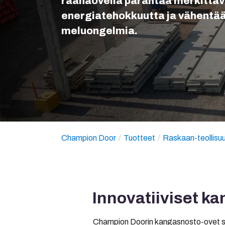
raanaovella parantaa merkittäv
energiatehokkuutta ja vähentää
meluongelmia.
Champion Door
Tuotteet
Raskaan-teollisu
Innovatiiviset ka
Champion Doorin kangasnosto-ovet sopiva