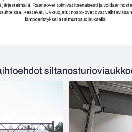
lä järjestelmällä. Raanaovet toimivat itsenäisesti ja voidaan nos
suhteissa. Kestävät, UV-suojatut nosto-ovet ovat valittavissa myö
lämpöeristyksellä tai murtosuojauksella.
ihtoehdot siltanosturioviaukk