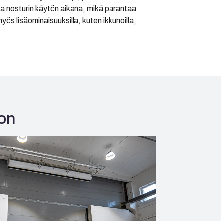
taa nosturin käytön aikana, mikä parantaa
s lisäominaisuuksilla, kuten ikkunoilla,
oon