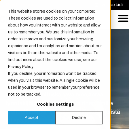
Pyydä tarjous
Valitse kieli
This website stores cookies on your computer.
These cookies are used to collect information
about how you interact with our website and allow
us to remember you. We use this information in
order to improve and customize your browsing
experience and for analytics and metrics about our
visitors both on this website and other media. To
find out more about the cookies we use, see our
Privacy Policy.
If you decline, your information won’t be tracked
EasyWhistle
when you visit this website. A single cookie will be
used in your browser to remember your preference
Anonyymi ilmoituskanavamme antaa
not to be tracked.
työntekijöille, asiakkaille ja sidosryhmille
Cookies settings
mahdollisuuden ilmoittaa väärinkäytöksistä
Accept
Decline
tai epäasiallisesta käytöksestä