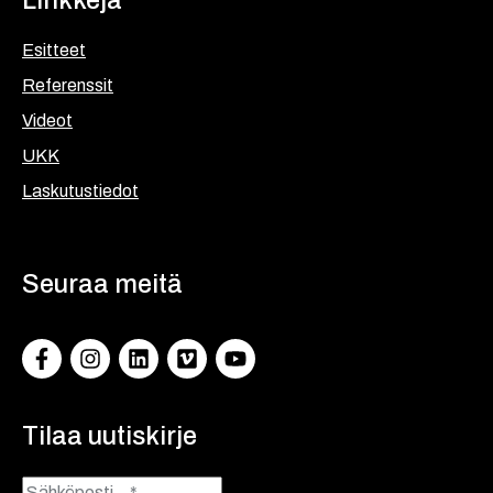
Linkkejä
Esitteet
Referenssit
Videot
UKK
Laskutustiedot
Seuraa meitä
Facebook
Instagram
LinkedIn
Vimeo
YouTube
Tilaa uutiskirje