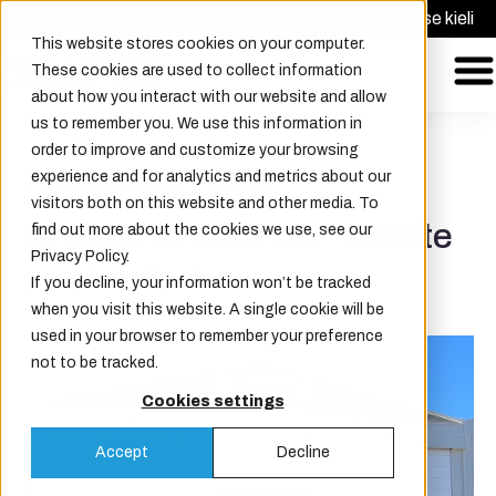
Pyydä tarjous
Valitse kieli
This website stores cookies on your computer.
These cookies are used to collect information
about how you interact with our website and allow
us to remember you. We use this information in
order to improve and customize your browsing
experience and for analytics and metrics about our
Champion Door
visitors both on this website and other media. To
lentokonehallin ovi - Airflite
find out more about the cookies we use, see our
Privacy Policy.
asiakastarina
If you decline, your information won’t be tracked
when you visit this website. A single cookie will be
used in your browser to remember your preference
not to be tracked.
Cookies settings
Accept
Decline