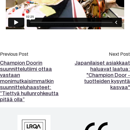
Previous Post
Next Post
Champion Doorin
Japanilaiset asiakkaat
suunnittelutiimi ottaa
haluavat laatua:
vastaan
"Champion Door -
monimutkaisimmatkin
tuotteiden kysyntä
suunnitteluhaasteet:
kasvaa"
”Tiettyä hullunrohkeutta
pitää olla”