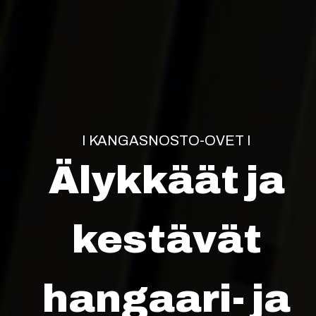
I KANGASNOSTO-OVET I
Älykkäät ja
kestävät
hangaari- ja